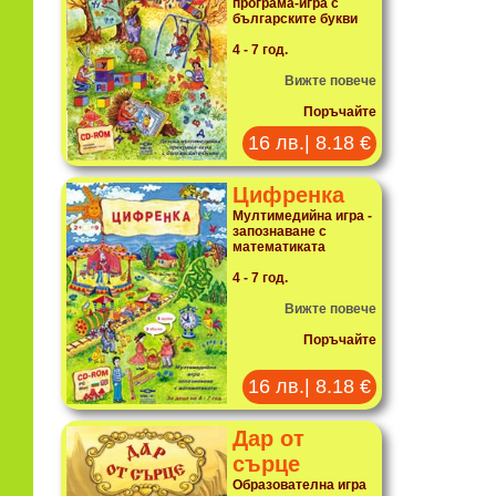
програма-игра с
българските букви
4 - 7 год.
Вижте повече
Поръчайте
16 лв.| 8.18 €
Цифренка
Мултимедийна игра -
запознаване с
математиката
4 - 7 год.
Вижте повече
Поръчайте
16 лв.| 8.18 €
Дар от
сърце
Образователна игра