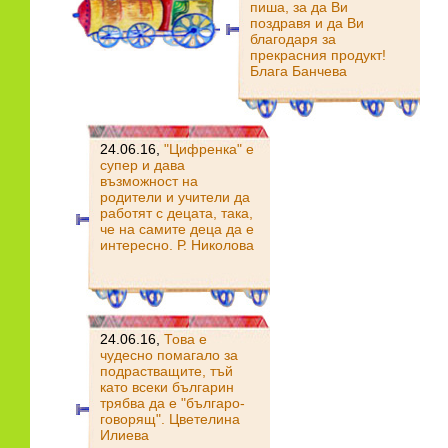
пиша, за да Ви
поздравя и да Ви
благодаря за
прекрасния продукт!
Блага Банчева
24.06.16,
"Цифренка" е
супер и дава
възможност на
родители и учители да
работят с децата, така,
че на самите деца да е
интересно. Р. Николова
24.06.16,
Това е
чудесно помагало за
подрастващите, тъй
като всеки българин
трябва да е "българо-
говорящ". Цветелина
Илиева