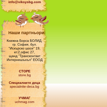
info@viksysbg.com
Наши партньори:
Книжна Борса БОЛИД,
гр. София, бул.
"Искърско шосе" 19,
ет.2,офис 27,
щанд "Трансконтакт
Интернешънъл" ЕООД
СТОРЕ
store.bg
Специалните деца
specialnite-deca.bg
УЧМАГ
uchmag.com