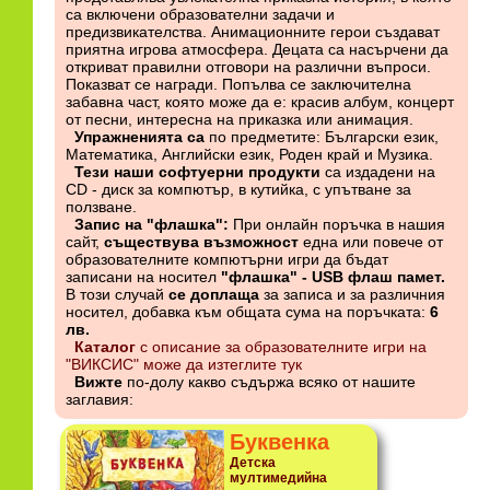
са включени образователни задачи и
предизвикателства. Анимационните герои създават
приятна игрова атмосфера. Децата са насърчени да
откриват правилни отговори на различни въпроси.
Показват се награди. Попълва се заключителна
забавна част, която може да е: красив албум, концерт
от песни, интересна на приказка или анимация.
Упражненията са
по предметите: Български език,
Математика, Английски език, Роден край и Музика.
Тези наши софтуерни продукти
са издадени на
CD - диск за компютър, в кутийка, с упътване за
ползване.
Запис на "флашка":
При онлайн поръчка в нашия
сайт,
съществува възможност
една или повече от
образователните компютърни игри да бъдат
записани на носител
"флашка" - USB флаш памет.
В този случай
се доплаща
за записа и за различния
носител, добавка към общата сума на поръчката:
6
лв.
Каталог
с описание за образователните игри на
"ВИКСИС" може да изтеглите тук
Вижте
по-долу какво съдържа всяко от нашите
заглавия:
Буквенка
Детска
мултимедийна