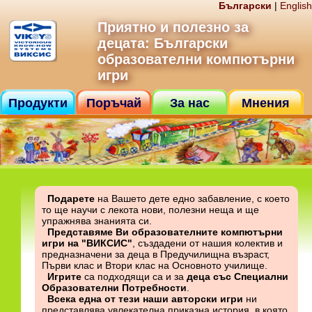
Бългaрски
|
English
Приятно и полезно за
децата: Български
образователни компютърни
игри
Продукти
Поръчай
За нас
Мнения
Контакт
Подарете
на Вашето дете едно забавление, с което
то ще научи с лекота нови, полезни неща и ще
упражнява знанията си.
Предстaвяме Ви образователните компютърни
игри на "ВИКСИС"
, създадени от нашия колектив и
предназначени за деца в Предучилищна възраст,
Първи клас и Втори клас на Основното училище.
Игрите
са подходящи са и за
деца със Специални
Образователни Потребности
.
Всека една от тези наши авторски игри
ни
представлява увлекателна приказна история, в която